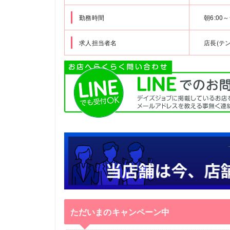
勤務時間
朝6:0
求人担当者名
店長(テ
ただいまのキャンペーン中